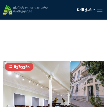
მთავარი
ღირსშესანიშნაობები
ხარიტონ ახვლედიანის სახელობის მუზეუმი
აჭარის ოფიციალური
ქარ
გზამკვლევი
მუზეუმი