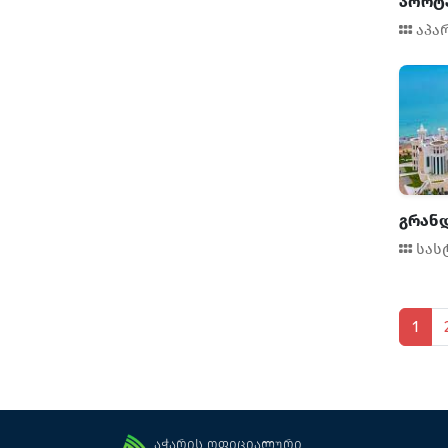
პორტ
შინაური ცხოველები
აპა
სამორინე
ბარი
მასაჟი
საუნა
ტრენერი
ჯაკუზი
საკრედიტო ბარათით
გრან
გადახდა
მიმღები
სას
უფასო Wi-Fi
პარკინგი
ტრანსფერი
1
რესტორანი
დახურული აუზი
ნაღდი ანგარიშსწორება
ლიფტი
აჭარის ოფიციალური