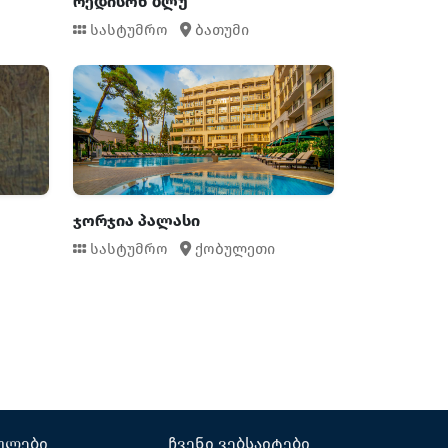
რედისონ ბლუ
სასტუმრო
ბათუმი
ჯორჯია პალასი
სასტუმრო
ქობულეთი
ულები
ჩვენი ვებსაიტები