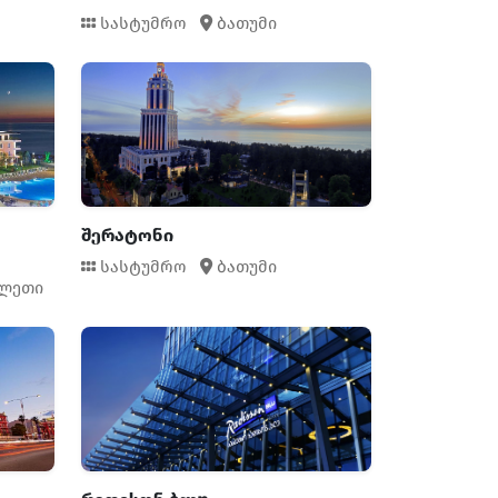
სასტუმრო
ბათუმი
შერატონი
სასტუმრო
ბათუმი
ლეთი