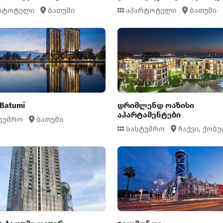
რტოტელი
ბათუმი
აპარტოტელი
ბათუმი
 Batumi
დრიმლენდ ოაზისი
აპარტამენტები
ტუმრო
ბათუმი
სასტუმრო
ჩაქვი,
ქობუ