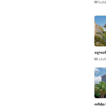
სას
საპრეზიდენტო ნომერი
ვარსკვლავი
წაშლა
კატეგორია
ალიან
სასტუმრო
აპა
საოჯახო სასტუმრო
კოტეჯი
აპარტამენტი
ჰოსტელი
აპარტოტელი
ვილა
გლემფინგი
მდებარეობა
ორბი 