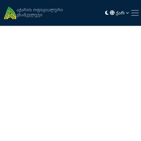
მთავარი
აჭარის ინტერაქტიული რუკა
აჭარის ოფიციალური
ქარ
გზამკვლევი