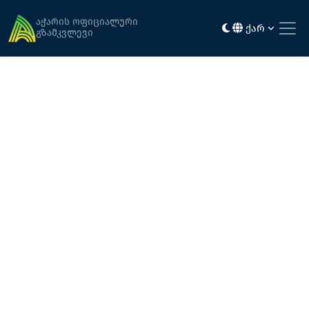
მთავარი
როგორ მოვხვდე აჭარაში
აჭარის ოფიციალური
ქარ
გზამკვლევი
თვითმფრინავით
ბათუმის საერთაშორისო აეროპორტი
რეგულარული ფრენები თბილისიდან,
სტამბოლიდან, თელ-ავივიდან, კიევიდან,
მინსკიდან და მოსკოვიდან. აგრეთვე, სეზონური
ფრენები ვარშავადან და პეტერბურ...
მეტის ნახვა