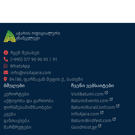
აჭარის ოფიციალური
გზამკვლევი
ჩვენ შესახებ
(+995) 577 90 90 93 / 91
WhatsApp
info@visitajara.com
84/86, ფარნავაზ მეფის ქ., ბათუმი
ბმულები
ჩვენი ვებსაიტები
კურორტები
VisitBatumi.com
აქტივობა და გართობა
BatumiEvents.com
ღირსშესანიშნაობები
BatumiRuralConf.com
კვება
InfoAjara.com
განთავსება
BatumiBirdFest.com
მარშრუტები
GoodHost.ge