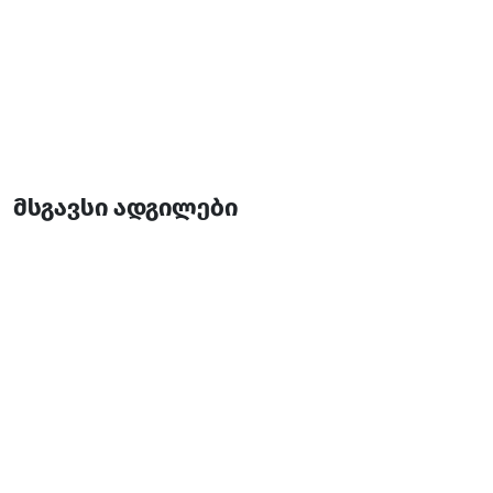
მსგავსი ადგილები
ჩაქვის მთავარანგელოზთა ტაძარი
საკულტო ნაგებობები
ქობულეთი