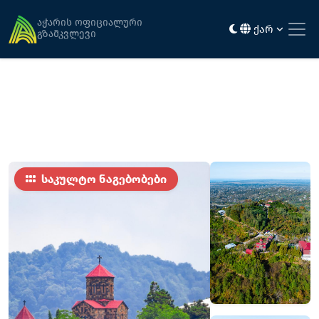
მთავარი
ღირსშესანიშნაობები
ზედა სამების ეკლესია
აჭარის ოფიციალური
ქარ
გზამკვლევი
საკულტო ნაგებობები