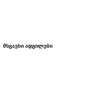
მსგავსი ადგილები
ღვთისმშობლის ტაძრად მიყვანების ეკლესია
საკულტო ნაგებობები
ქობულეთი