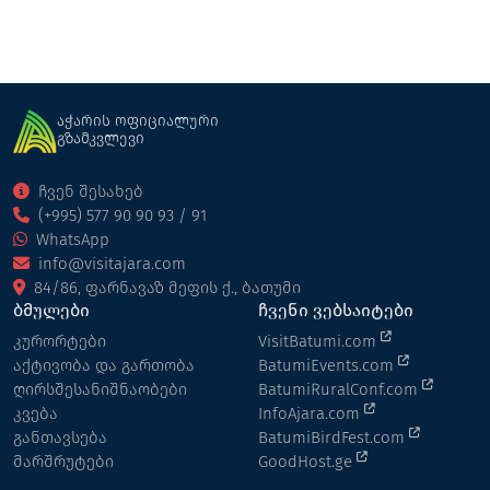
აჭარის ოფიციალური
გზამკვლევი
ჩვენ შესახებ
(+995) 577 90 90 93 / 91
WhatsApp
info@visitajara.com
84/86, ფარნავაზ მეფის ქ., ბათუმი
ბმულები
ჩვენი ვებსაიტები
კურორტები
VisitBatumi.com
აქტივობა და გართობა
BatumiEvents.com
ღირსშესანიშნაობები
BatumiRuralConf.com
კვება
InfoAjara.com
განთავსება
BatumiBirdFest.com
მარშრუტები
GoodHost.ge