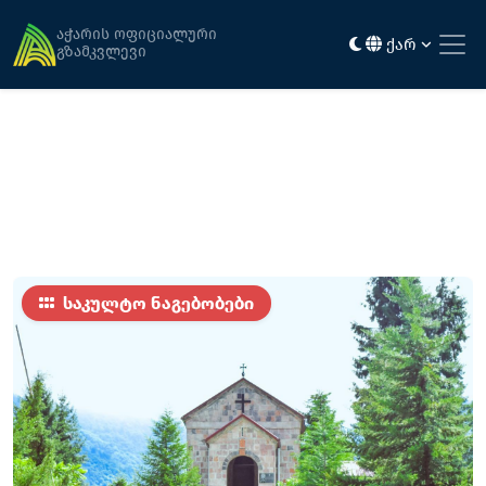
მთავარი
ღირსშესანიშნაობები
ვარჯანაულის ქეთევან წამებულის ეკლესია
აჭარის ოფიციალური
ქარ
გზამკვლევი
საკულტო ნაგებობები