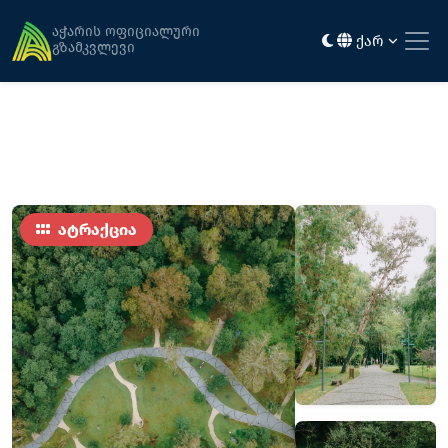
მთავარი
ღირსშესანიშნაობები
მუსიკოსთა პარკი
აჭარის ოფიციალური
ქარ
გზამკვლევი
ატრაქცია