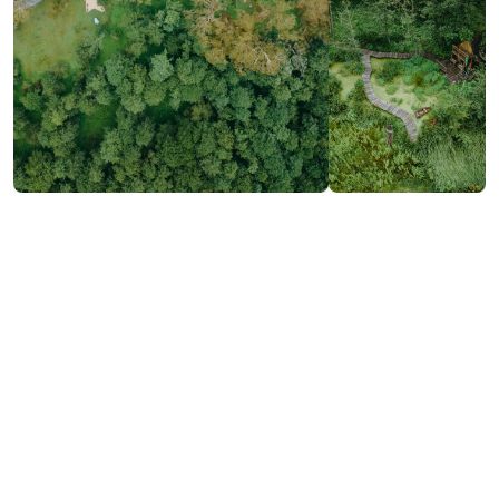
21 ჰექტარზე გაშენებულ „მუსიკოსთა პარკში“
გვხვდება უნიკალური ჯიშის მრავალწლიანი
მცენარეები, ლამაზი ბილიკები, მოსასვენებელი
სივრცეები და სხვადასხვა ინტერაქციული ზონ
ა
.
პარკის მთავარი უნიკალურობა ის არის, რომ მასში
განთავსებულია ქართველი და უცხოელი
მუსიკოსების ძეგლები, რომელთა მიმდებარედ
მუდმივად ჟღერს ამ არტისტების მიერ
შესრულებული მუსიკა.