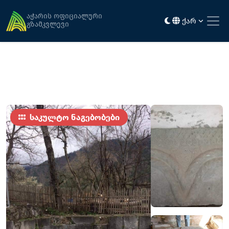
მთავარი
ღირსშესანიშნაობები
ვერნების ეკლესია
აჭარის ოფიციალური
ქარ
გზამკვლევი
საკულტო ნაგებობები