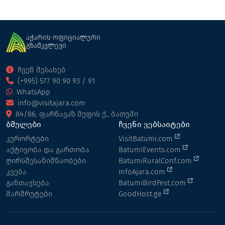
აჭარის ოფიციალური
გზამკვლევი
ჩვენ შესახებ
(+995) 577 90 90 93 / 91
WhatsApp
info@visitajara.com
84/86, ფარნავაზ მეფის ქ., ბათუმი
ბმულები
ჩვენი ვებსაიტები
კურორტები
VisitBatumi.com
აქტივობა და გართობა
BatumiEvents.com
ღირსშესანიშნაობები
BatumiRuralConf.com
კვება
InfoAjara.com
განთავსება
BatumiBirdFest.com
მარშრუტები
GoodHost.ge