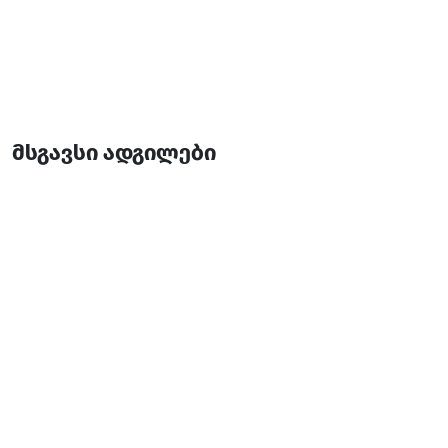
მსგავსი ადგილები
საციხურის მეჩეთი
საკულტო ნაგებობები
ხულო