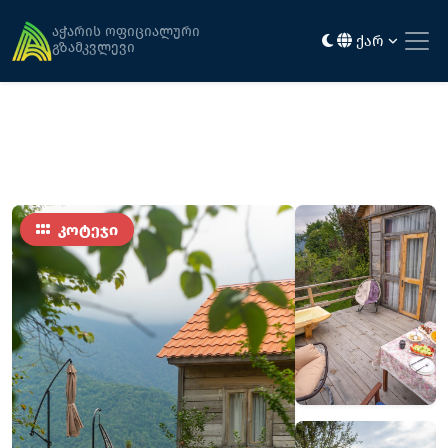
მთავარი
განთავსება
საკრეფელა • Sakrefela
აჭარის ოფიციალური
ქარ
გზამკვლევი
კოტეჯი