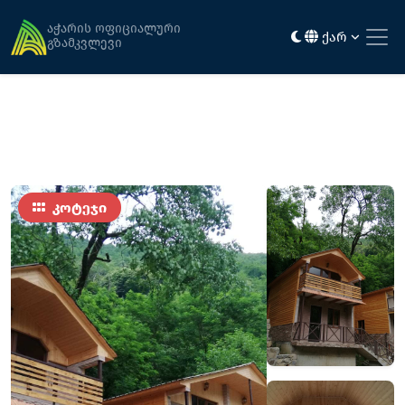
მთავარი
განთავსება
გოგას კოტეჯები
აჭარის ოფიციალური
ქარ
გზამკვლევი
კოტეჯი