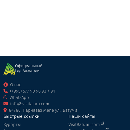
Хайленд
Коттедж
Кеда
Официальный
Гид Аджарии
О нас
(+995) 577 90 90 93 / 91
WhatsApp
info@visitajara.com
84/86, Парнаваз Мепе ул., Батуми
Быстрые ссылки
Наши сайты
Курорты
VisitBatumi.com