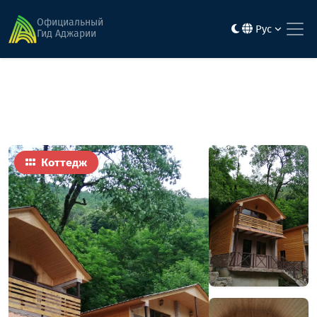
Главная
Гостиницы
Гога Коттеджи
Официальный
Рус
Гид Аджарии
Коттедж