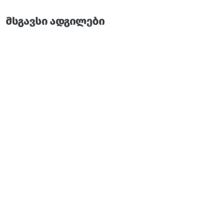
მსგავსი ადგილები
გრინ ჰოტელი ( სეზონური )
სასტუმრო
ბათუმი