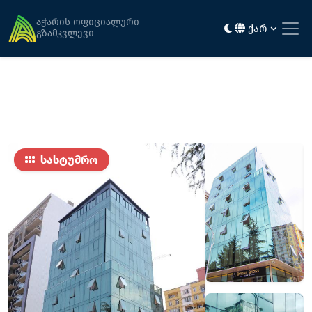
მთავარი
განთავსება
გრინ გლასი
აჭარის ოფიციალური
ქარ
გზამკვლევი
სასტუმრო