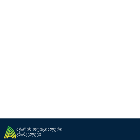
STEPS Batumi
სასტუმრო
ბათუმი
აჭარის ოფიციალური
გზამკვლევი