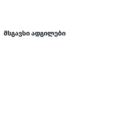
მსგავსი ადგილები
კარვი
სასტუმრო
ბათუმი