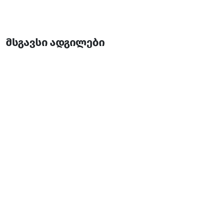
მსგავსი ადგილები
ლეგასი
სასტუმრო
ბათუმი