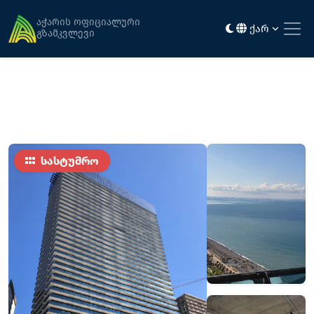
მთავარი
განთავსება
ქართული
აჭარის ოფიციალური
ქარ
გზამკვლევი
სასტუმრო