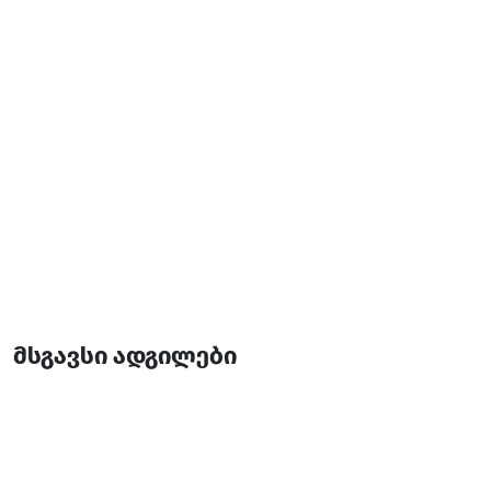
მსგავსი ადგილები