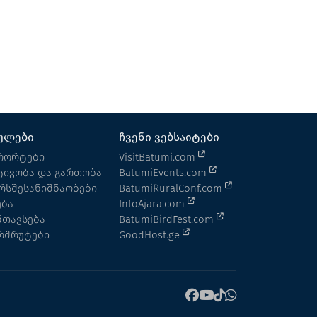
რესტორანი
ბათუმი
ულები
ჩვენი ვებსაიტები
რორტები
VisitBatumi.com
ტივობა და გართობა
BatumiEvents.com
რსშესანიშნაობები
BatumiRuralConf.com
ება
InfoAjara.com
ნთავსება
BatumiBirdFest.com
რშრუტები
GoodHost.ge