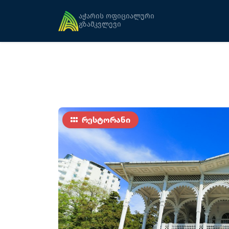
მთავარი
კვება
თეთრი სახლი
აჭარის ოფიციალური
გზამკვლევი
რესტორანი