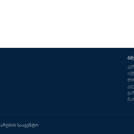
რესტორანი
ბათუმი
ბმ
კუ
აქ
ღი
კვ
გა
მა
არების სააგენტო