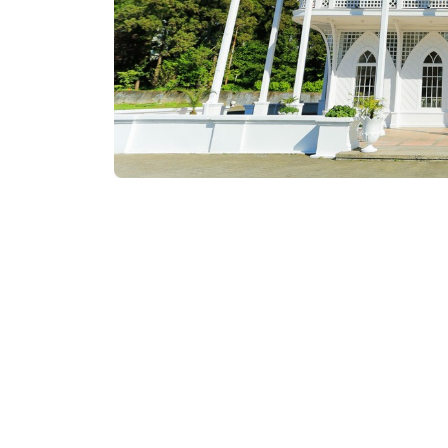
თეთრი
ს