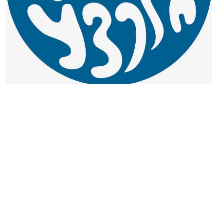
ვებსაიტის ნახვა
საკონტაქტო ინფორმაცია:
1, ბარათაშვილის ქ., ბათუმი