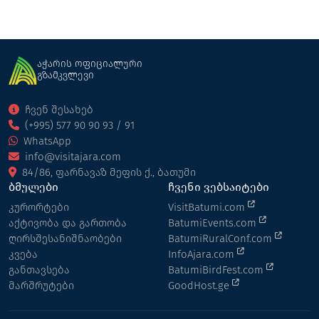
აჭარის ოფიციალური
გზამკვლევი
ჩვენ შესახებ
(+995) 577 90 90 93 / 91
WhatsApp
info@visitajara.com
84/86, ფარნავაზ მეფის ქ., ბათუმი
ბმულები
ჩვენი ვებსაიტები
კურორტები
VisitBatumi.com
აქტივობა და გართობა
BatumiEvents.com
ღირსშესანიშნაობები
BatumiRuralConf.com
კვება
InfoAjara.com
განთავსება
BatumiBirdFest.com
მარშრუტები
GoodHost.ge