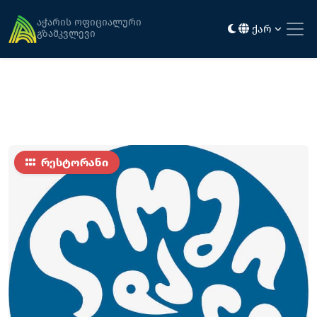
მთავარი
კვება
ღომი და ყველი
აჭარის ოფიციალური
ქარ
გზამკვლევი
რესტორანი