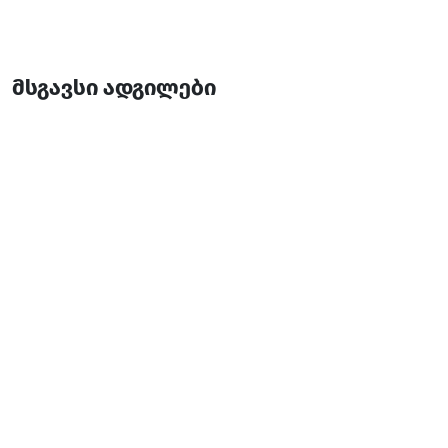
მსგავსი ადგილები
რესტორანი ირე პალასი
რესტორანი
გოდერძი