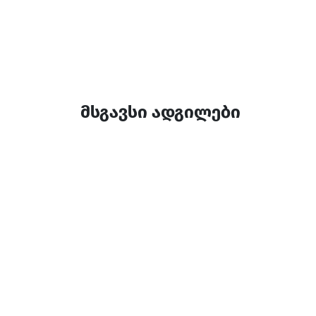
მსგავსი ადგილები
რესტორანი ამბასადორი
რესტორანი
გოდერძი