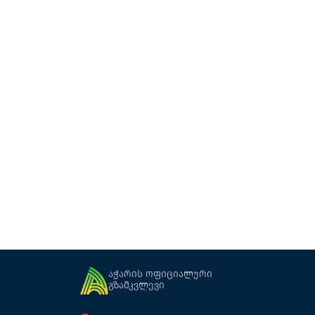
რესტორანი Mountain Sky
რესტორანი
გოდერძი
აჭარის ოფიციალური
გზამკვლევი