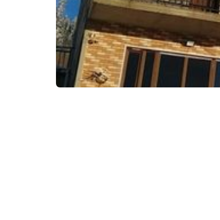
საკონტაქტო ინფორ
გოდერძი, გოდერძ
მომსახურება და კ
საკრედიტო ბარა