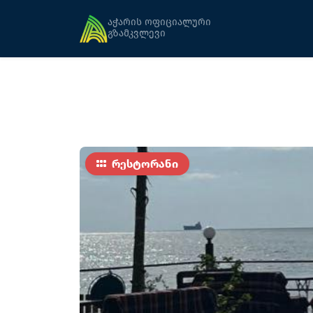
მთავარი
კვება
პავილიონი რესტორანი
აჭარის ოფიციალური
გზამკვლევი
რესტორანი