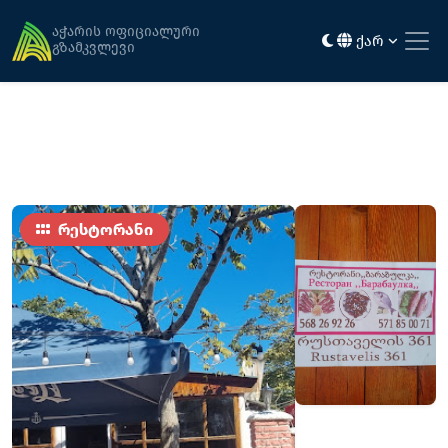
მთავარი
კვება
ბარაბულკა
აჭარის ოფიციალური
ქარ
გზამკვლევი
რესტორანი