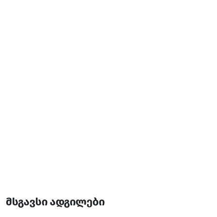
საკრედიტო ბარათით გადახდა
ნაღდი ანგარიშსწორება
პარკინგი
შინაური ცხოველები
დამატებითი ინფორმაცია:
09:00-23:00
მსგავსი ადგილები