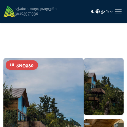
მთავარი
განთავსება
ჰილლ ინნ - "დაიმენშენ"
აჭარის ოფიციალური
ქარ
გზამკვლევი
კოტეჯი