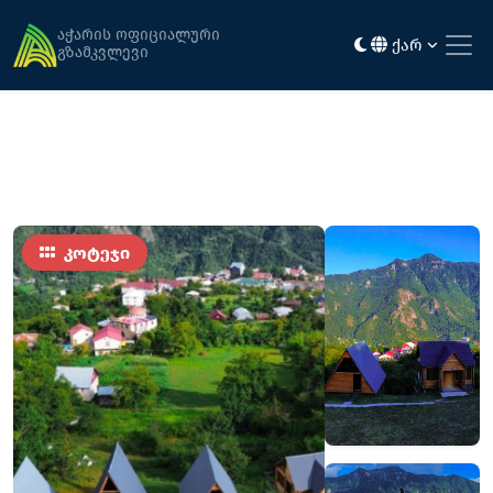
მთავარი
განთავსება
სან ჰაუსი
აჭარის ოფიციალური
ქარ
გზამკვლევი
კოტეჯი