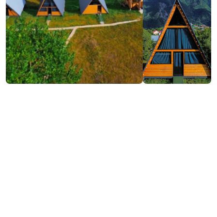
₾350-350
/ღამე