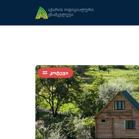
მთავარი
განთავსება
კოტეჯი საბაური
აჭარის ოფიციალური
გზამკვლევი
კოტეჯი