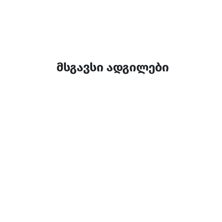
მსგავსი ადგილები
Farvana • ფარვანა
კოტეჯი
ხულო