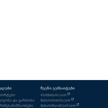
კოტეჯი N15
კოტეჯი
ხულო
ულები
ჩვენი ვებსაიტები
რორტები
VisitBatumi.com
ტივობა და გართობა
BatumiEvents.com
რსშესანიშნაობები
BatumiRuralConf.com