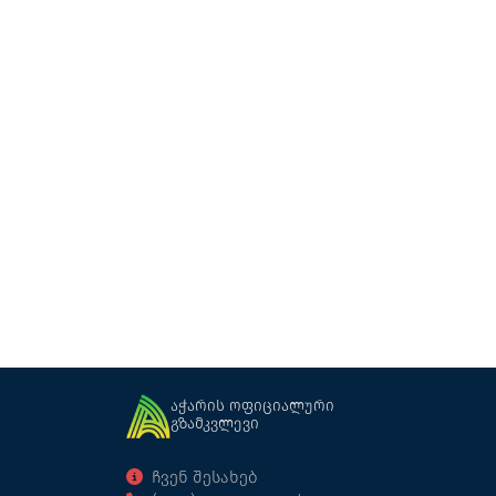
ბეშუმი
კოტეჯი
ხულო
აჭარის ოფიციალური
გზამკვლევი
ჩვენ შესახებ