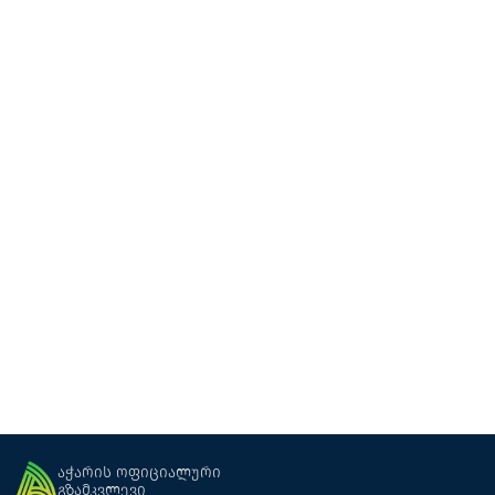
ფრიდას ჰოუმ (სეზონური)
საოჯახო სასტუმრო
ბათუმი
აჭარის ოფიციალური
გზამკვლევი