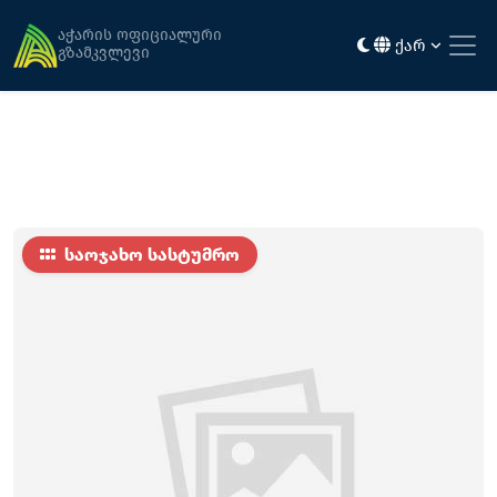
მთავარი
განთავსება
პოლუქს
აჭარის ოფიციალური
ქარ
გზამკვლევი
საოჯახო სასტუმრო