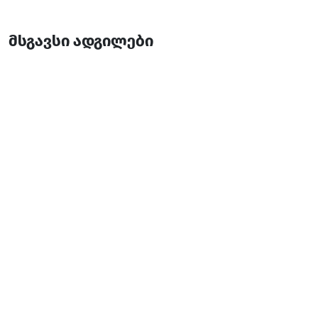
მსგავსი ადგილები
მიმინო
საოჯახო სასტუმრო
ბათუმი