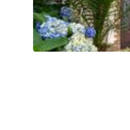
₾80-90
/ღამე
საკონტაქტო ინფორ
319 გ, შ. რუსთაველ
www.booking.com
მომსახურება და კ