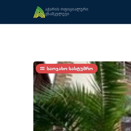
მთავარი
განთავსება
ქობულეთი (სეზონ
აჭარის ოფიციალური
გზამკვლევი
საოჯახო სასტუმრო