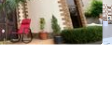
მაცია:
ის ქ., ქობულეთი
(+995) 593 76 34 80
Diasamidzemariya@mail.ru
ეთილმოწყობა: