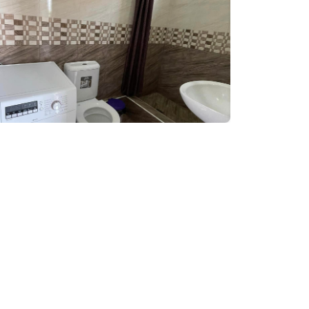
დაჯავშნა