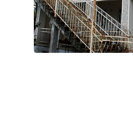
/ღამე
საკონტაქტო ინფორ
სახალვაშო, ქობუ
მომსახურება და კ
ტელევიზია