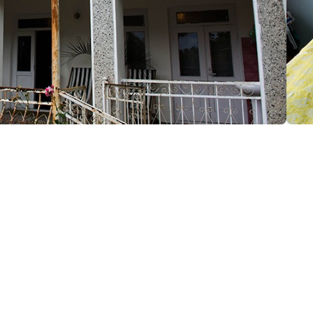
მაცია:
ლეთი
(+995) 593 98 71 72
ეთილმოწყობა:
პარკინგი
უფასო Wi-Fi