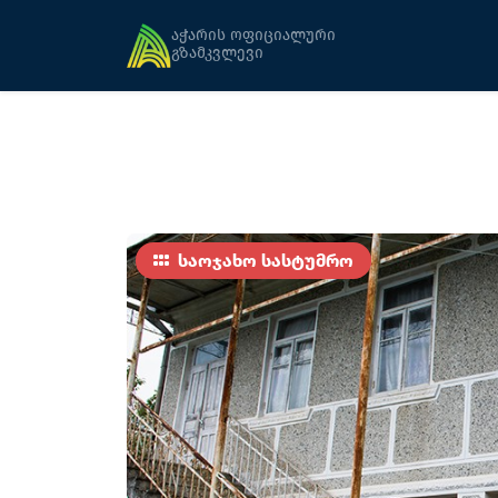
მთავარი
განთავსება
ჯემალ პაპიძე (სე
აჭარის ოფიციალური
გზამკვლევი
საოჯახო სასტუმრო