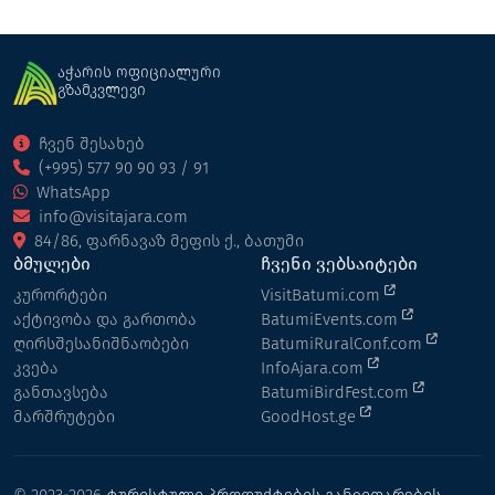
აჭარის ოფიციალური
გზამკვლევი
ჩვენ შესახებ
(+995) 577 90 90 93 / 91
WhatsApp
info@visitajara.com
84/86, ფარნავაზ მეფის ქ., ბათუმი
ბმულები
ჩვენი ვებსაიტები
კურორტები
VisitBatumi.com
აქტივობა და გართობა
BatumiEvents.com
ღირსშესანიშნაობები
BatumiRuralConf.com
კვება
InfoAjara.com
განთავსება
BatumiBirdFest.com
მარშრუტები
GoodHost.ge