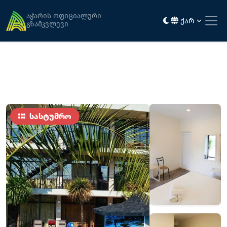
მთავარი
განთავსება
ამიგო
აჭარის ოფიციალური
ქარ
გზამკვლევი
სასტუმრო