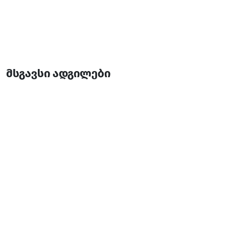
მსგავსი ადგილები
ჯიმა
სასტუმრო
ქობულეთი