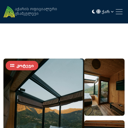
მთავარი
განთავსება
მაჭახელა ვიუ
აჭარის ოფიციალური
ქარ
გზამკვლევი
კოტეჯი