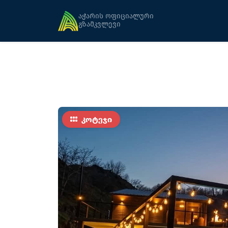
მთავარი
განთავსება
კოტეჯი ბათუმში
აჭარის ოფიციალური
გზამკვლევი
კოტეჯი