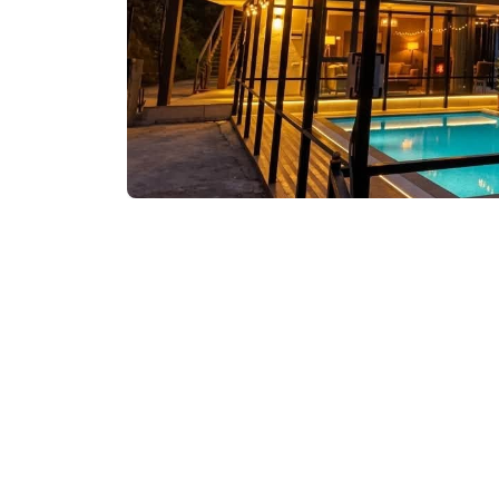
საკონტაქტო ინფორ
ახალშენი, ხელვაჩ
მომსახურება და კ
ღია აუზი
თმის ფენი
ნაღდი ანგარიშსწ