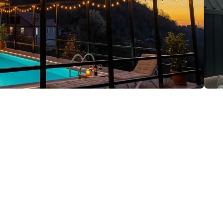
მაცია:
აური
(+995) 557 14 33 67
ayselkodavandi1@gmail.com
ეთილმოწყობა:
ტელევიზია
უთო
კონდიცი
საუნა
უფასო Wi-Fi
პარკინგი
ორება
ტურების ორგანიზება
არამწეველთა ოთახები
სარეცხი 