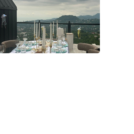
ონერი
მანქანა