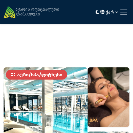
მთავარი
აქტივობა და გართობა
ვიქტორია სპა ( რამადა პლაზა)
აჭარის ოფიციალური
ქარ
გზამკვლევი
აუზი/სპა/ფიტნესი