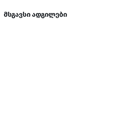
მსგავსი ადგილები
უჩხოს ჩანჩქერი
ჩანჩქერები
ხულო