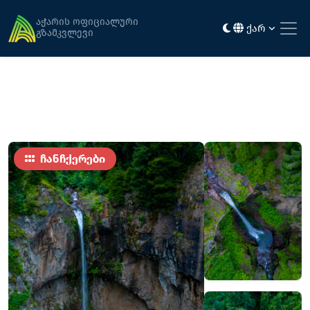
მთავარი
ღირსშესანიშნაობები
ბაკოს ჩანჩქერები
აჭარის ოფიციალური
ქარ
გზამკვლევი
ჩანჩქერები