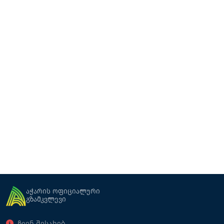
შატო ივერი
რესტორანი
ქედა
აჭარის ოფიციალური
გზამკვლევი
ჩვენ შესახებ