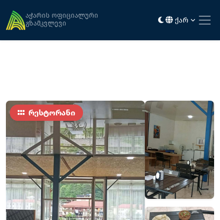
მთავარი
კვება
რესტორანი "სალხინო"
აჭარის ოფიციალური
ქარ
გზამკვლევი
რესტორანი