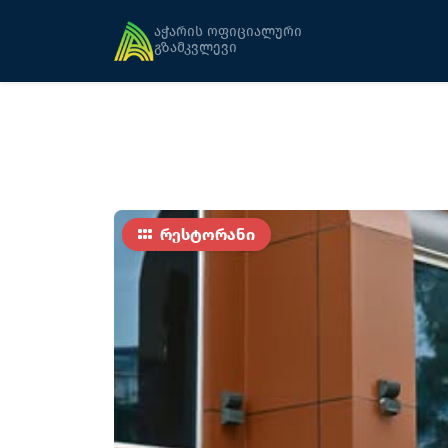
მთავარი
კვება
კრაფტ ფუდი
აჭარის ოფიციალური
გზამკვლევი
რესტორანი