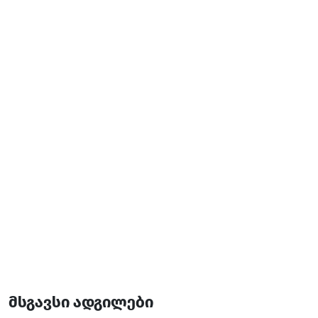
მომსახურება და კეთილმოწყობა:
უფასო Wi-Fi
ნაღდი ანგარიშსწორება
პარკინგი
დამატებითი ინფორმაცია:
პანდუსი
მსგავსი ადგილები