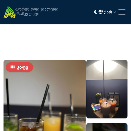
მთავარი
კვება
"book cafe,,
აჭარის ოფიციალური
ქარ
გზამკვლევი
კაფე