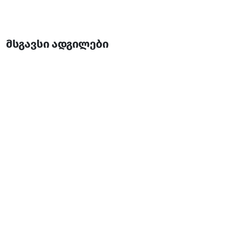
მსგავსი ადგილები
ლა ბრიოში
კაფე
ბათუმი