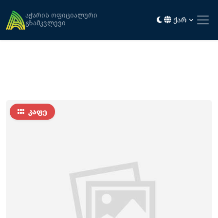
მთავარი
კვება
ხიჭაური
აჭარის ოფიციალური
ქარ
გზამკვლევი
კაფე