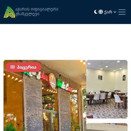
მთავარი
კვება
დელლა კასა
აჭარის ოფიციალური
ქარ
გზამკვლევი
პიცერია