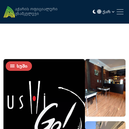
მთავარი
კვება
სუშიგო
აჭარის ოფიციალური
ქარ
გზამკვლევი
სუში