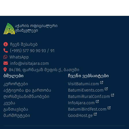
აჭარის ოფიციალური
გზამკვლევი
ჩვენ შესახებ
(+995) 577 90 90 93 / 91
WhatsApp
info@visitajara.com
84/86, ფარნავაზ მეფის ქ., ბათუმი
ბმულები
ჩვენი ვებსაიტები
კურორტები
VisitBatumi.com
აქტივობა და გართობა
BatumiEvents.com
ღირსშესანიშნაობები
BatumiRuralConf.com
კვება
InfoAjara.com
განთავსება
BatumiBirdFest.com
მარშრუტები
GoodHost.ge