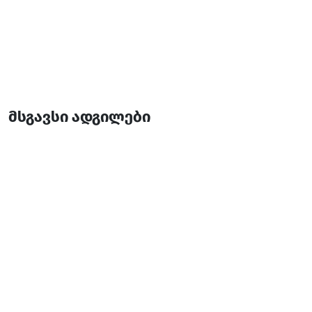
მსგავსი ადგილები
თაფჩან
სუში
ბათუმი