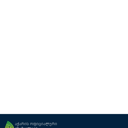
ღვინის მარანი ალგიო ვაინ
ღვინის მარანი
ბათუმი
აჭარის ოფიციალური