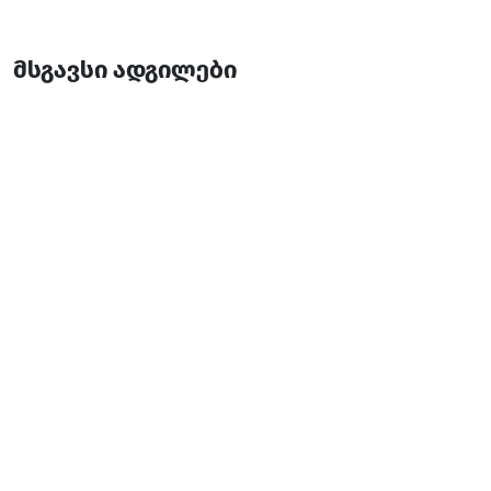
მსგავსი ადგილები
ვაჟა დავითაძის საოჯახო ღვინის მარანი
ღვინის მარანი
ბათუმი