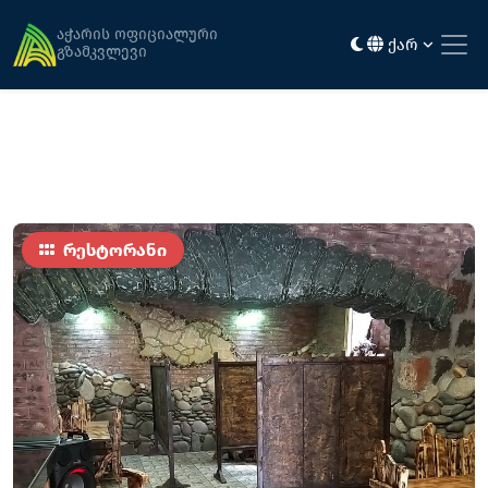
მთავარი
კვება
მასპინძელი
აჭარის ოფიციალური
ქარ
გზამკვლევი
რესტორანი