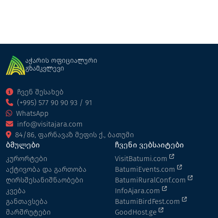
აჭარის ოფიციალური
გზამკვლევი
ჩვენ შესახებ
(+995) 577 90 90 93 / 91
WhatsApp
info@visitajara.com
84/86, ფარნავაზ მეფის ქ., ბათუმი
ბმულები
ჩვენი ვებსაიტები
კურორტები
VisitBatumi.com
აქტივობა და გართობა
BatumiEvents.com
ღირსშესანიშნაობები
BatumiRuralConf.com
კვება
InfoAjara.com
განთავსება
BatumiBirdFest.com
მარშრუტები
GoodHost.ge