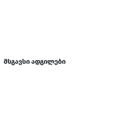
მსგავსი ადგილები
თამარის ხიდი
რესტორანი
ქედა