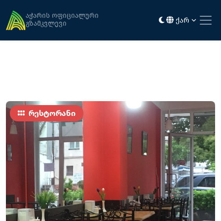
მთავარი
კვება
ფლამინგო
აჭარის ოფიციალური
ქარ
გზამკვლევი
რესტორანი