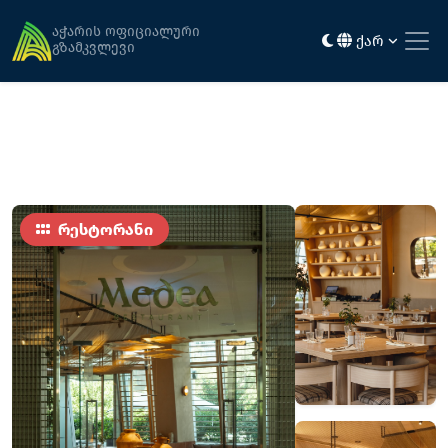
მთავარი
კვება
მედეა
აჭარის ოფიციალური
ქარ
გზამკვლევი
რესტორანი