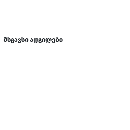
მსგავსი ადგილები
თამარის ხიდი
რესტორანი
ქედა