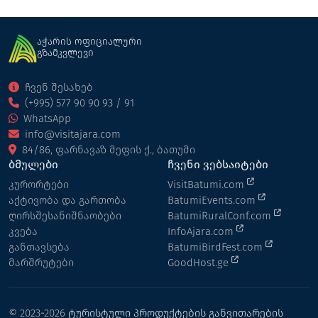
აჭარის ოფიციალური
გზამკვლევი
ჩვენ შესახებ
(+995) 577 90 90 93 / 91
WhatsApp
info@visitajara.com
84/86, ფარნავაზ მეფის ქ., ბათუმი
ბმულები
ჩვენი ვებსაიტები
კურორტები
VisitBatumi.com
აქტივობა და გართობა
BatumiEvents.com
ღირსშესანიშნაობები
BatumiRuralConf.com
კვება
InfoAjara.com
განთავსება
BatumiBirdFest.com
მარშრუტები
GoodHost.ge
© 2023-2026
ტურისტული პროდუქტების განვითარების