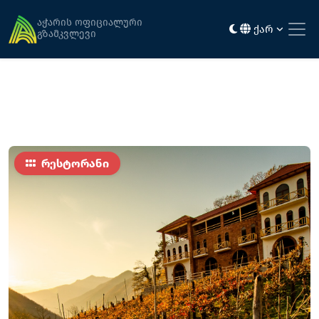
მთავარი
კვება
შატო ივერი
აჭარის ოფიციალური
ქარ
გზამკვლევი
რესტორანი