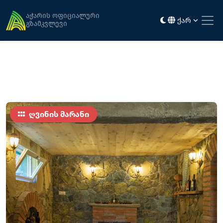
მთავარი
კვება
ვაზის სახლი
აჭარის ოფიციალური
ქარ
გზამკვლევი
ღვინის მარანი