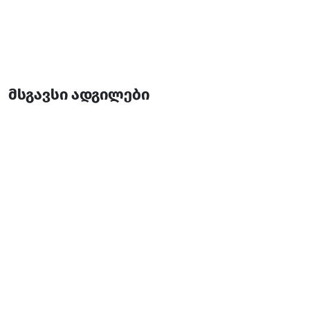
მსგავსი ადგილები
საოჯახო სასტუმრო მოყვარე • Guesthouse Mokvare
საოჯახო რესტორანი
ქედა