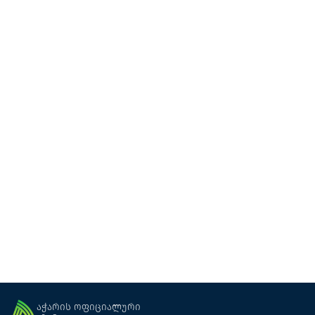
ზებო
საოჯახო რესტორანი
ქედა
აჭარის ოფიციალური