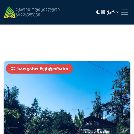
მთავარი
კვება
მეგობრობა
აჭარის ოფიციალური
ქარ
გზამკვლევი
საოჯახო რესტორანი