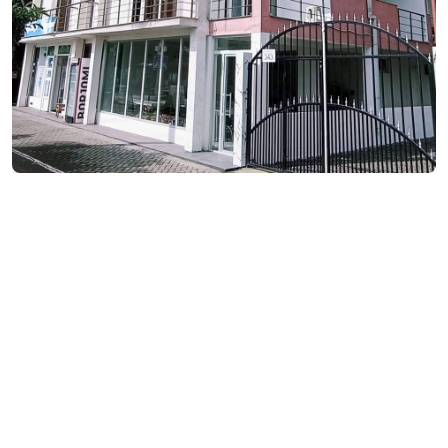
/ღამე
საკონტაქტო ინფორმაცია:
343ა, დ. აღმაშენებლის ქ., ქობულეთი
(+995) 597 02 04 05
kartsivadze67@gmail.com