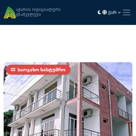
მთავარი
განთავსება
ფლამინგო
აჭარის ოფიციალური
ქარ
გზამკვლევი
საოჯახო სასტუმრო