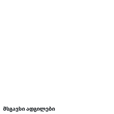
მომსახურება და კეთილმოწყობა:
ტელევიზია
კონდიციონერი
უფასო Wi-Fi
დამატებითი ინფორმაცია:
15 ოთახი
45 საწოლი
მსგავსი ადგილები