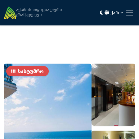
მთავარი
განთავსება
ცხრამეტი 19 ( სეზონური )
აჭარის ოფიციალური
ქარ
გზამკვლევი
სასტუმრო