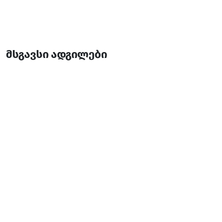
მსგავსი ადგილები
ბულვარ ბათუმი
სასტუმრო
ბათუმი