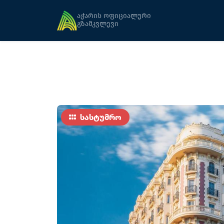
მთავარი
განთავსება
ტაპი რუჟი
აჭარის ოფიციალური
გზამკვლევი
სასტუმრო