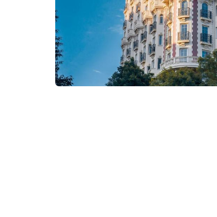
₾300-800
/ღამე