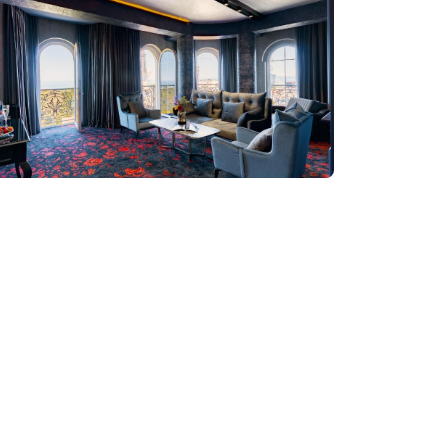
დაჯავშნა