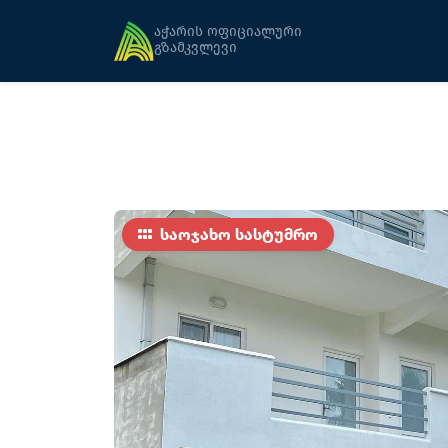
მთავარი
განთავსება
ნემო
აჭარის ოფიციალური
გზამკვლევი
საოჯახო სასტუმრო