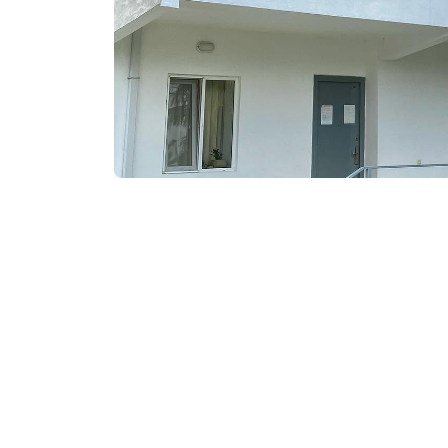
/ღამე
საკონტაქტო ინფორ
ციხისძირი, ქობულ