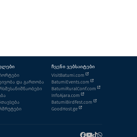
ელდორადო
საოჯახო სასტუმრო
ქობულეთი
ულები
ჩვენი ვებსაიტები
რორტები
VisitBatumi.com
ტივობა და გართობა
BatumiEvents.com
რსშესანიშნაობები
BatumiRuralConf.com
ება
InfoAjara.com
ნთავსება
BatumiBirdFest.com
რშრუტები
GoodHost.ge