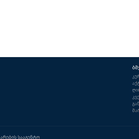
სმაკი (სეზონური)
საოჯახო სასტუმრო
ქობულეთი
ბმ
კუ
აქ
ღი
კვ
გა
მა
არების სააგენტო